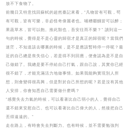
放不下食物了。
前幾日又特意找回蘇軾的超然臺記來看，“凡物皆有可觀，茍
有可觀，皆有可樂，非必怪奇偉麗者也。哺糟啜醨皆可以醉；
果蔬草木，皆可以飽。推此類也，吾安往而不樂？” 讀到這一
句的時候，覺得是不是心靈的歸宿才是真正的歸宿呢？當我們
迷茫，不知道該去哪裏的時候，是不是應該暫時停一停呢？最
近的自己總是喪失信心，若是得不到回應，便會認為是不是自
己做錯了。我總是要不停給自己打氣，跟自己說，其實你已經
很不錯了，才能充滿活力地做事情。如果我能夠實現別人所
想，則會變得很高興，但是對於自己所想的呢？若是沒有其他
人安排，你會知悉自己需要做什麽嗎？
“感覺失去力氣的時候，可以看著比自己弱小的人，覺得自己
還不錯來安慰自己。也可以看著比自己偉大的人，然後把自己
丟得遠遠的。”
走在路上，有時會失去判斷力。也有時候，並不需要勉強判