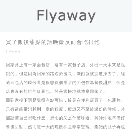
買了飯後甜點的話晚飯反而會吃很飽
[ Home ]
回家路上有一家面包店，還有一家包子店。外出一天本來是很
餓的，但是因為回家的路過於漫長，饑餓就被疲憊抹去了。經
過面包店的時候還是很想買個甜甜的面包作為餐後甜點，但是
店裏沒有想吃的紅豆包。於是很快地就放棄回家了。
回到家樓下還是覺得有點可惜，於是在便利店買了一包薯片。
只有當能量消耗到一定的程度，疲憊又不至於過份的時候，才
能讀懂自己想吃什麽，想念的又是什麽味道。興沖沖地準備好
餐後甜點，然而這一天的晚飯卻是非常豐富。飽飽的肚子再也