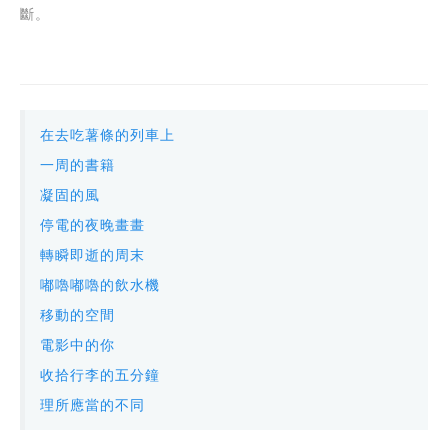
斷。
在去吃薯條的列車上
一周的書籍
凝固的風
停電的夜晚畫畫
轉瞬即逝的周末
嘟嚕嘟嚕的飲水機
移動的空間
電影中的你
收拾行李的五分鐘
理所應當的不同