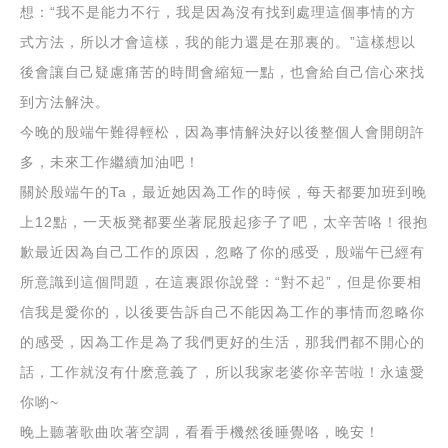
想：“我不是能力不行，我是因為沒有找到處理這個事情的方
式方法，所以才會這樣，我的能力還是在那裏的。”這樣想以
後會讓自己疑慮痛苦的時間會縮短一點，也會給自己信心來找
到方法解決。
今晚的殷端午難得輕松，因為事情解決好以後整個人會開朗許
多，未來工作繼續加油吧！
關於殷端午的Ta，最近她因為工作的時候，每天都要加班到晚
上12點，一天板凳都要坐著屁股起疹子了吧，太辛苦咯！很抱
歉最近因為自己工作的原因，忽略了你的感受，殷端午已經有
所意識到這個問題，在這裏跟你說聲：“對不起”，但是你要相
信我是愛你的，以後要告訴自己不能因為工作的事情而忽略你
的感受，因為工作是為了我們更好的生活，那我們都不開心的
話，工作就沒有什麽意義了，所以我家老婆你辛苦啦！永遠愛
你喲~
晚上聽著歌曲吹著空調，看看手機然後睡覺咯，晚安！