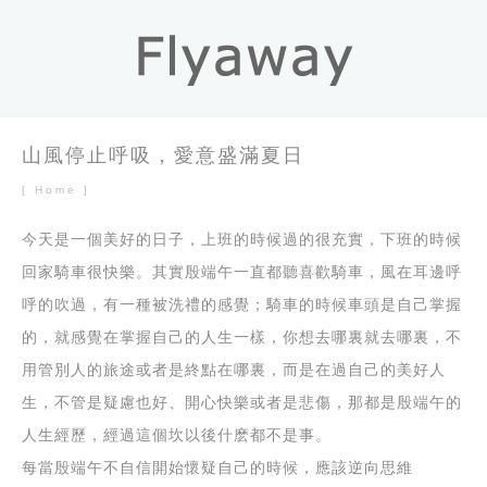
山風停止呼吸，愛意盛滿夏日
[ Home ]
今天是一個美好的日子，上班的時候過的很充實，下班的時候
回家騎車很快樂。其實殷端午一直都聽喜歡騎車，風在耳邊呼
呼的吹過，有一種被洗禮的感覺；騎車的時候車頭是自己掌握
的，就感覺在掌握自己的人生一樣，你想去哪裏就去哪裏，不
用管別人的旅途或者是終點在哪裏，而是在過自己的美好人
生，不管是疑慮也好、開心快樂或者是悲傷，那都是殷端午的
人生經歷，經過這個坎以後什麽都不是事。
每當殷端午不自信開始懷疑自己的時候，應該逆向思維