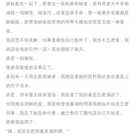
經粘黏在一起了，散發出一股刺鼻的味道，更有甚者大半本都
濕得一塌糊塗。很湊巧，或者說很不幸，那一格裏所有書都是
銅版紙，經歷過銅版紙受潮的同學大概知道那是怎樣一種慘
狀。
我百思不得其解，但畢竟都快自己陰幹了，我也不怎麽看，我
就認命地把它們一頁一頁拆開晾了兩天。
還是一副慘狀。
後來我慢慢把這事忘了。
直到有一天我在那屋躺著，我媽提著她的飲料瓶給放在書架上
的竹子澆水。
於是，很幸運又很幸運地，我知道了我的書是怎麽濕的了。
但我無法理解的是，我當時發現書濕時問過我媽知不知道怎麽
回事，我忘了她在幹什麽，總之敷衍了幾句說自己不知道。
那麽我就問了。
“媽，就是你把我書弄濕的啊。”