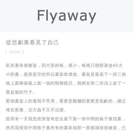
從悲劇裏看見了自己
[ Home ]
臥室裏有個書架，四方形的格，很小，每格只能豎著放A5大
小的書，後面是空的所以書架靠墻放。書架是最底下一排三個
格上面兩個最上面一個的階梯樣式，我媽在第二排頂上放了一
叢盆栽的竹子。
那個書架上的書我不常用，要麽是翻爛的要麽是低齡的，總之
堆在那裏，北方蟲子又不活躍。
然而有一天我忽然突發奇想去最下面一排中間的格子裏找書，
然而我發現中間格子裏所有的書靠墻那一面都濕得很徹底，已