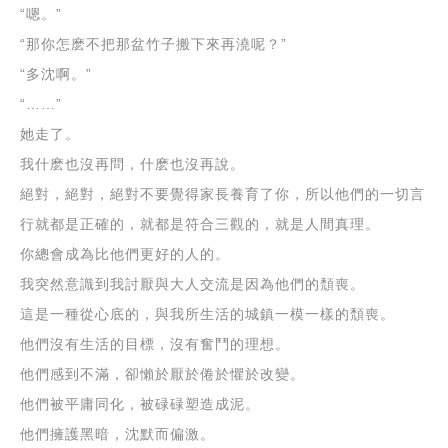
“嗯。”
“那你怎麽不把那盆竹子搬下來再澆呢？”
“多沈啊。”
“……”
她走了。
我什麽也沒再問，什麽也沒再說。
絕對，絕對，絕對不要覺得家長養育了你，所以他們的一切言
行就都是正確的，就都是符合三觀的，就是人間真理。
你總會成為比他們更好的人的。
我突然意識到我討厭與大人交流是因為他們的頹喪。
這是一種從心底的，與我所生活的城鎮一模一樣的頹喪。
他們沒有生活的目標，沒有奮鬥的理想。
他們感到不滿，卻懶於厭於倦於懼於改變。
他們被平庸同化，被碌碌塑造成泥。
他們擁護黑暗，沈默而偏激。