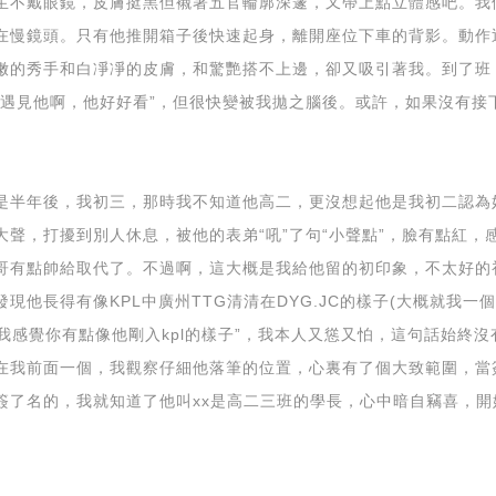
生不戴眼鏡，皮膚挺黑但襯著五官輪廓深邃，又帶上點立體感吧。我
在慢鏡頭。只有他推開箱子後快速起身，離開座位下車的背影。動作
嫩的秀手和白凈凈的皮膚，和驚艷搭不上邊，卻又吸引著我。到了班
以遇見他啊，他好好看”，但很快變被我拋之腦後。或許，如果沒有接
是半年後，我初三，那時我不知道他高二，更沒想起他是我初二認為
聲，打擾到別人休息，被他的表弟“吼”了句“小聲點”，臉有點紅，
哥有點帥給取代了。不過啊，這大概是我給他留的初印象，不太好的
現他長得有像KPL中廣州TTG清清在DYG.JC的樣子(大概就我一
嗎，我感覺你有點像他剛入kpl的樣子”，我本人又慫又怕，這句話始
在我前面一個，我觀察仔細他落筆的位置，心裏有了個大致範圍，當
簽了名的，我就知道了他叫xx是高二三班的學長，心中暗自竊喜，開