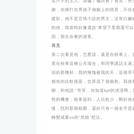
這只手的主人。我偏了偏頭看了過去，男
媚，光輝打在男孩子側臉上的情景，不存
蹤影。他不是言情小說的男主，沒有白嫩
的他，我當時好像還說“希望下星期還可
四，我生命裏的過客。
再見
第二次看見他，怎麽說，還是在校車上。
竟在校車這種公共場合，和同學講話太過大
頭的那幾秒，我的慚愧被我的天，這個哥
都坐的比較後面，也算混了個臉熟。我就發
聊，和他說:“哥哥，你知道kpl的清清
然的機會，校車簽到，人比較少，剛好他
慢，找到那個範圍，還好只有一個名字是
轉變成要vx的“危險”想法。