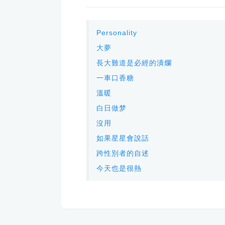
Personality
大夢
長大難道是必經的潰爛
一車口香糖
溫暖
白日做梦
沒用
如果星星會說話
跨性別者的自述
今天也是很熱