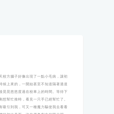
天校方腦子好像出現了一點小毛病，讓初
時候上來的，一開始甚至不知道隔著過道
後晃晃悠悠度過在校車上的時間。等待下
剛想幫忙推時，看見一只手已經幫忙了。
有吸引到我，可又一種魔力驅使我去看看