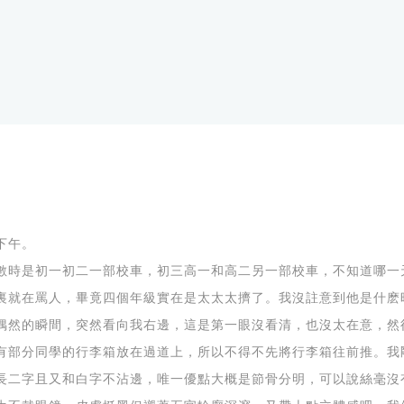
下午。
數時是初一初二一部校車，初三高一和高二另一部校車，不知道哪一
裏就在罵人，畢竟四個年級實在是太太太擠了。我沒註意到他是什麽
偶然的瞬間，突然看向我右邊，這是第一眼沒看清，也沒太在意，然
有部分同學的行李箱放在過道上，所以不得不先將行李箱往前推。我
長二字且又和白字不沾邊，唯一優點大概是節骨分明，可以說絲毫沒