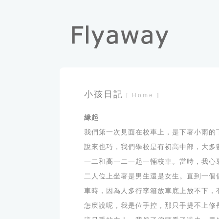
小孩日記
[ Home ]
緣起
我們第一次見面在校車上，是下著小雨的
說來也巧，我們學校是有初高中部，大多
一二和高一二一起一輛校車。當時，我心
二人位上坐著是男生還是女生。直到一個
車時，因為人多行李箱放車底上放不下，
怎麽說呢，我是位手控，那只手提不上修