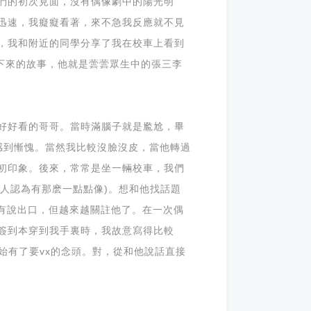
們的初次見面，沒有偶像劇中的陽光明
迅速，我癡癡看著，來不急我反應就不見
，我和附近的同學分享了我在校車上看到
下來的故事，他就是蕓蕓眾生中的張三李
好好看的哥哥。當時滿腦子就是尷尬，畢
感到慚愧。當然我比較沒臉沒皮，當他轉過
初印象。後來，常常是坐一輛校車，我們
個人認為有那麽一點點像)。想和他找話題
終沒有說出口，但越來越關註他了。在一次偶
簽到本穿到我手裏時，我故意寫得比較
始有了要vx的念頭。對，從和他說話直接