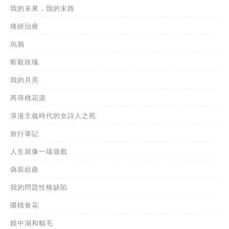
我的未來，我的末路
痛經治療
烏鴉
斬殺玫瑰
我的月亮
再尋桃花源
浪漫主義時代的女詩人之死
旅行筆記
人生就像一場遊戲
偽裝組曲
我的問題性格缺陷
嚼桃食花
鏡中湖和貓毛