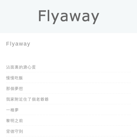
Flyaway
沾面裏的溏心蛋
慢慢吃飯
那個夢想
我家附近住了個老爺爺
一種夢
黎明之前
背德守則