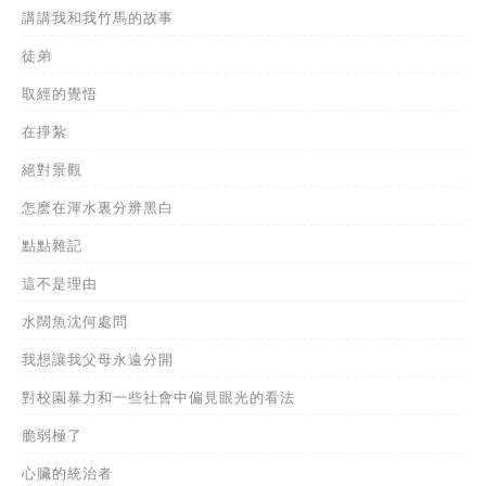
講講我和我竹馬的故事
徒弟
取經的覺悟
在掙紮
絕對景觀
怎麽在渾水裏分辨黑白
點點雜記
這不是理由
水闊魚沈何處問
我想讓我父母永遠分開
對校園暴力和一些社會中偏見眼光的看法
脆弱極了
心臟的統治者