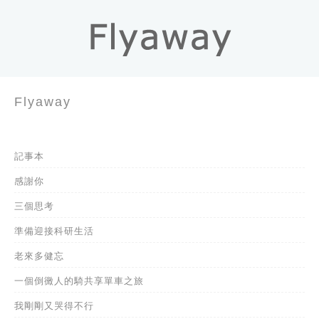
Flyaway
記事本
感謝你
三個思考
準備迎接科研生活
老來多健忘
一個倒黴人的騎共享單車之旅
我剛剛又哭得不行