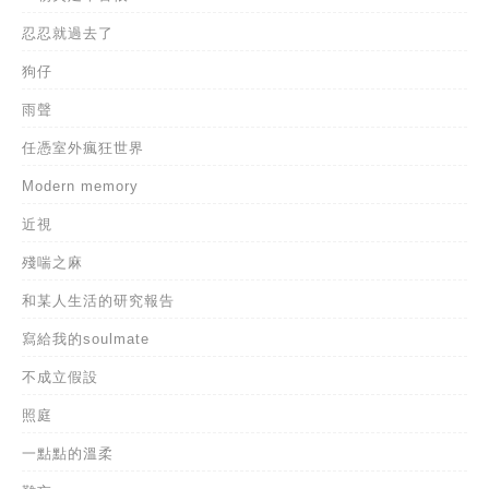
忍忍就過去了
狗仔
雨聲
任憑室外瘋狂世界
Modern memory
近視
殘喘之麻
和某人生活的研究報告
寫給我的soulmate
不成立假設
照庭
一點點的溫柔