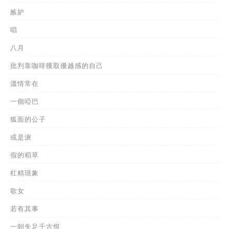
嫉妒
唱
八月
批判靠咖啡獲取優越感的自己
溫情常在
一個啞巴
狐面的公子
或是淚
假的稻草
杠精現象
歌女
若有其事
一朝失足千古恨